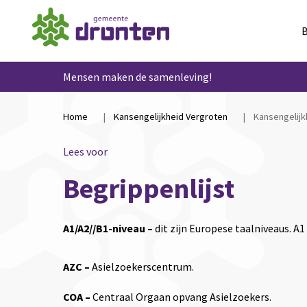
B
Mensen maken de samenleving!
Home
Kansengelijkheid Vergroten
Kansengelijk
Lees voor
Begrippenlijst
A1/A2//B1-niveau –
dit zijn Europese taalniveaus. A1
AZC –
Asielzoekerscentrum.
COA –
Centraal Orgaan opvang Asielzoekers.